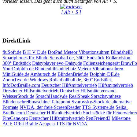
vorlesen lassen. Das geht auch duch Betätigen von Alt + S.
[ Alt + S ]
DirektLink
fluSoft.de
B H V D.de
DotPad
Meteor Vibrationsuhren
Blindshell3
Smartphones für Blinde
Sensaball.de, 360° Endstück
Rollar.vision,
360° Endstück
Daisyplayer evo-Daisy.de
Folienzeichengerät DrawF
YourDolphin.de
Blindenhilfsmittel.biz
Meteor Vibrationsuhren
MiniGuide.de
Ambutech.de
BlindenBrief.de
Dolphin-DE.de
ZoomText.de Windows
Rollarballball.de, 360° Endstück
InfoDotBraille.com
Deutscher Hilfsmittelvertrieb
Hilfsmittelvertrieb
Dresdener Hilfsmittelvertrieb
Deutscher Hilfsmittelversand
WeisserStock.de
SprachHandy.de
RealSpeak Sprachsynthese
Blindenschreibmaschine Tatrapoint
Svarovsky-Stock.de
alternative
Formate
NVDA, der freie ScreenReader
TTS-Systeme.de
Seika-
Braille.com
Deutscher Hilfsmittelvertrieb
Suchstöcke für Feuerwehre
FireCane.org
Deutscher Hilfsmittelvertrieb
PenFreiend3
Milestone
ACE
Orbit Braille
Acapela TTS für NVDA