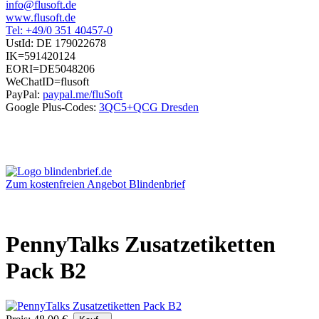
info@flusoft.de
www.flusoft.de
Tel: +49/0 351 40457-0
UstId:
DE 179022678
IK=591420124
EORI=DE5048206
WeChatID=flusoft
PayPal:
paypal.me/fluSoft
Google Plus-Codes:
3QC5+QCG Dresden
Zum kostenfreien Angebot Blindenbrief
PennyTalks Zusatzetiketten
Pack B2