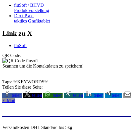
fluSoft / BHVD
Produktvorstellung
D o t P a d
taktiles Grafiktablet
Link zu X
fluSoft
QR Code:
Scannen um die Kontaktdaten zu speichern!
Tags: %KEYWORDS%
Teilen Sie diese Seite:
teilen
teilen
teilen
teilen
teilen
teilen
E-Mail
Versandkosten DHL Standard bis 5kg