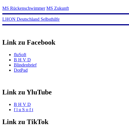
MS Rückenschwimmer
MS Zukunft
LHON Deutschland Selbsthilfe
Link zu Facebook
fluSoft
B H V D
Blindenbrief
DotPad
Link zu YluTube
B H V D
f l u S o f t
Link zu TikTok