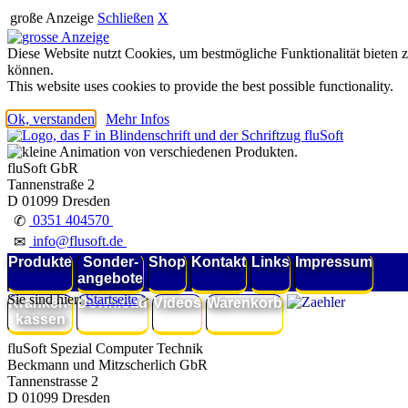
große Anzeige
Schließen
X
Diese Website nutzt Cookies, um bestmögliche Funktionalität bieten 
können.
This website uses cookies to provide the best possible functionality.
Ok, verstanden
Mehr Infos
fluSoft GbR
Tannenstraße 2
D 01099 Dresden
0351 404570
✆
info@flusoft.de
✉
Produkte
Sonder-
Shop
Kontakt
Links
Impressum
angebote
Sie sind hier:
Startseite
>
Kranken-
Download
Videos
Warenkorb
kassen
fluSoft Spezial Computer Technik
Beckmann und Mitzscherlich GbR
Tannenstrasse 2
D 01099 Dresden