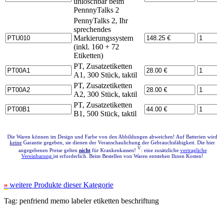
unlöschbar beim
PennnyTalks 2
PennyTalks 2, Ihr
sprechendes
Markierungssystem
(inkl. 160 + 72
Etiketten)
PT, Zusatzetiketten
A1, 300 Stück, taktil
PT, Zusatzetiketten
A2, 300 Stück, taktil
PT, Zusatzetiketten
B1, 500 Stück, taktil
Die Waren können im Design und Farbe von den Abbildungen abweichen! Auf Batterien wir
keine
Garantie gegeben, sie dienen der Veranschaulichung der Gebrauchsfähigkeit. Die hier
V
angegebenen Preise gelten
nicht
für Krankenkassen!
: eine zusätzliche
vertragliche
Vereinbarung
ist erforderlich. Beim Bestellen von Waren entstehen Ihnen Kosten!
»
weitere Produkte dieser Kategorie
Tag:
penfriend
memo labeler
etiketten beschriftung