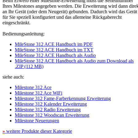
Beim Erwerb einer Milestone-Erweiterung muss die Seriennummer
Ihres Milestones angegeben werden. Die Erweiterung wird dann dire
an Ihr Gerät (oder dem Neugerät) gebunden. Dadurch wird das Gerät
für Sie speziell konfiguriert und das allemeine Rückgaberecht
eingeschränkt.
Bedienungsanleitung:
MileStone 312 ACE Handbuch im PDF
MileStone 312 ACE Handbuch im TXT
MileStone 312 ACE Handbuch als Audio
MileStone 312 ACE Handbuch als Audio zum Download als
.ZIP (112 MB)
siehe auch:
Milestone 312 Ace
Milestone 312 Ace WiFi
Milestone 312 Fame-Farberkennung Erweiterung
Milestone 312 Kalender Erweiterung
Milestone 312 Radio Erweiterung
Milestone 312 Woodscan Erweiterung
Milestone Neuerungen
»
weitere Produkte dieser Kategorie