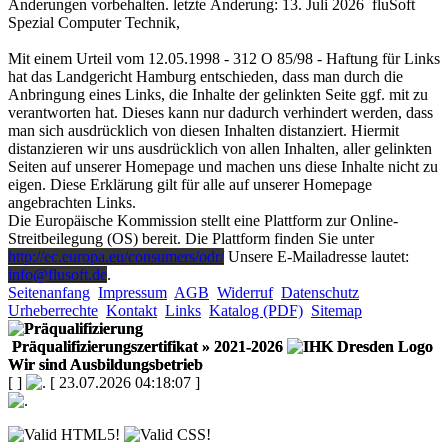
Änderungen vorbehalten. letzte Änderung: 13. Juli 2026
fluSoft
Spezial Computer Technik
,
Mit einem Urteil vom 12.05.1998 - 312 O 85/98 - Haftung für Links
hat das Landgericht Hamburg entschieden, dass man durch die
Anbringung eines Links, die Inhalte der gelinkten Seite ggf. mit zu
verantworten hat. Dieses kann nur dadurch verhindert werden, dass
man sich ausdrücklich von diesen Inhalten distanziert. Hiermit
distanzieren wir uns ausdrücklich von allen Inhalten, aller gelinkten
Seiten auf unserer Homepage und machen uns diese Inhalte nicht zu
eigen. Diese Erklärung gilt für alle auf unserer Homepage
angebrachten Links.
Die Europäische Kommission stellt eine Plattform zur Online-
Streitbeilegung (OS) bereit. Die Plattform finden Sie unter
http://ec.europa.eu/consumers/odr/
Unsere E-Mailadresse lautet:
info@flusoft.de
.
Seitenanfang
Impressum
AGB
Widerruf
Datenschutz
Urheberrechte
Kontakt
Links
Katalog (PDF)
Sitemap
Präqualifizierungszertifikat
» 2021-2026
Wir sind Ausbildungsbetrieb
[
]
[ 23.07.2026 04:18:07 ]