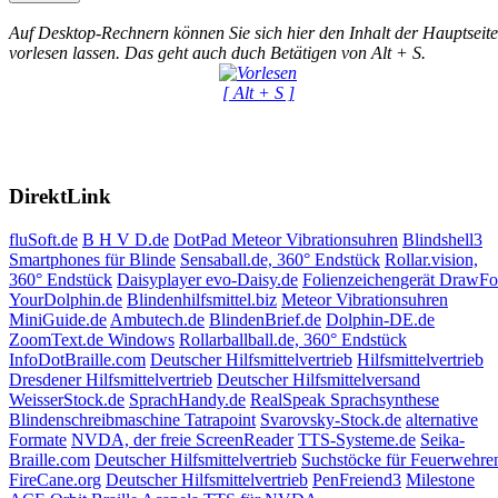
Auf Desktop-Rechnern können Sie sich hier den Inhalt der Hauptseite
vorlesen lassen. Das geht auch duch Betätigen von Alt + S.
[ Alt + S ]
DirektLink
fluSoft.de
B H V D.de
DotPad
Meteor Vibrationsuhren
Blindshell3
Smartphones für Blinde
Sensaball.de, 360° Endstück
Rollar.vision,
360° Endstück
Daisyplayer evo-Daisy.de
Folienzeichengerät DrawF
YourDolphin.de
Blindenhilfsmittel.biz
Meteor Vibrationsuhren
MiniGuide.de
Ambutech.de
BlindenBrief.de
Dolphin-DE.de
ZoomText.de Windows
Rollarballball.de, 360° Endstück
InfoDotBraille.com
Deutscher Hilfsmittelvertrieb
Hilfsmittelvertrieb
Dresdener Hilfsmittelvertrieb
Deutscher Hilfsmittelversand
WeisserStock.de
SprachHandy.de
RealSpeak Sprachsynthese
Blindenschreibmaschine Tatrapoint
Svarovsky-Stock.de
alternative
Formate
NVDA, der freie ScreenReader
TTS-Systeme.de
Seika-
Braille.com
Deutscher Hilfsmittelvertrieb
Suchstöcke für Feuerwehre
FireCane.org
Deutscher Hilfsmittelvertrieb
PenFreiend3
Milestone