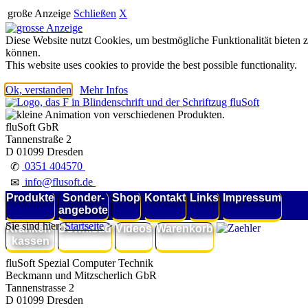
große Anzeige
Schließen
X
Diese Website nutzt Cookies, um bestmögliche Funktionalität bieten 
können.
This website uses cookies to provide the best possible functionality.
Ok, verstanden
Mehr Infos
fluSoft GbR
Tannenstraße 2
D 01099 Dresden
0351 404570
✆
info@flusoft.de
✉
Produkte
Sonder-
Shop
Kontakt
Links
Impressum
angebote
Sie sind hier:
Startseite
>
Kranken-
Download
Videos
Warenkorb
kassen
fluSoft Spezial Computer Technik
Beckmann und Mitzscherlich GbR
Tannenstrasse 2
D 01099 Dresden