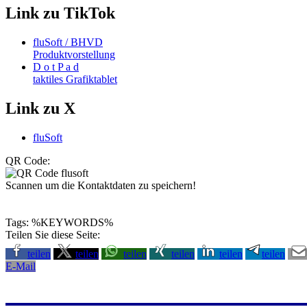
Link zu TikTok
fluSoft / BHVD
Produktvorstellung
D o t P a d
taktiles Grafiktablet
Link zu X
fluSoft
QR Code:
Scannen um die Kontaktdaten zu speichern!
Tags: %KEYWORDS%
Teilen Sie diese Seite:
teilen
teilen
teilen
teilen
teilen
teilen
E-Mail