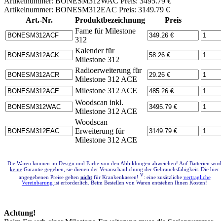
Artikelnummer: BONESM312WAC Preis: 3495.79 €
Artikelnummer: BONESM312EAC Preis: 3149.79 €
Art.-Nr.
Produktbezeichnung
Preis
Fame für Milestone
312
Kalender für
Milestone 312
Radioerweiterung für
Milestone 312 ACE
Milestone 312 ACE
Woodscan inkl.
Milestone 312 ACE
Woodscan
Erweiterung für
Milestone 312 ACE
Die Waren können im Design und Farbe von den Abbildungen abweichen! Auf Batterien wir
keine
Garantie gegeben, sie dienen der Veranschaulichung der Gebrauchsfähigkeit. Die hier
V
angegebenen Preise gelten
nicht
für Krankenkassen!
: eine zusätzliche
vertragliche
Vereinbarung
ist erforderlich. Beim Bestellen von Waren entstehen Ihnen Kosten!
Achtung!