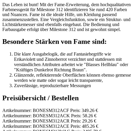
Das Leben ist bunt! Mit der Fame-Erweiterung, dem hochqualitativen
Farbmessgerät für Milestone 312 identifizieren Sie rund 420 Farben
und Nuancen. Fame ist die ideale Hilfe, um Kleidung passend
zusammenzustellen. Eine Vergleichsfunktion, sowie ein Struktur- und
Lichtstärkemesser sind ebenfalls eingebaut. Die Bedienung und
Farbausgabe erfolgt über Milestone 312 und ist gewohnt simpel.
Besondere Stärken von Fame sind:
Die klare Ausgabelogik, die auf Fantasiebegriffe wie
Erikaviolett und Zinnoberrot verzichtet und stattdessen mit
verständlichen Attributen arbeitet wie "Blasses Hellblau" oder
"Kräftiges Dunkelrot Richtung Braun".
Glänzende, reflektierende Oberflächen können ebenso gemess
werden wie matte oder sogar leicht transparente,
Zuverlässige, reproduzierbare Messungen
Preisübersicht / Bestellen
Artikelnummer: BONESM312ACF Preis: 349.26 €
Artikelnummer: BONESM312ACK Preis: 58.26 €
Artikelnummer: BONESM312ACR Preis: 29.26 €
Artikelnummer: BONESM312ACE Preis: 485.26 €