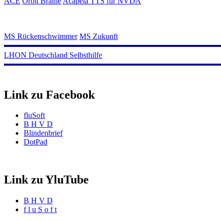
ACE
Orbit Braille
Acapela TTS für NVDA
MS Rückenschwimmer
MS Zukunft
LHON Deutschland Selbsthilfe
Link zu Facebook
fluSoft
B H V D
Blindenbrief
DotPad
Link zu YluTube
B H V D
f l u S o f t