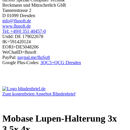
Beckmann und Mitzscherlich GbR
Tannenstrasse 2
D 01099 Dresden
info@flusoft.de
www.flusoft.de
Tel: +49/0 351 40457-0
UstId:
DE 179022678
IK=591420124
EORI=DE5048206
WeChatID=flusoft
PayPal:
paypal.me/fluSoft
Google Plus-Codes:
3QC5+QCG Dresden
Zum kostenfreien Angebot Blindenbrief
Mobase Lupen-Halterung 3x
3.5x 4x