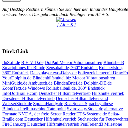
Auf Desktop-Rechnern können Sie sich hier den Inhalt der Hauptseite
vorlesen lassen. Das geht auch duch Betätigen von Alt + S.
[ Alt + S ]
DirektLink
fluSoft.de
B H V D.de
DotPad
Meteor Vibrationsuhren
Blindshell3
Smartphones für Blinde
Sensaball.de, 360° Endstück
Rollar.vision,
360° Endstück
Daisyplayer evo-Daisy.de
Folienzeichengerät DrawF
YourDolphin.de
Blindenhilfsmittel.biz
Meteor Vibrationsuhren
MiniGuide.de
Ambutech.de
BlindenBrief.de
Dolphin-DE.de
ZoomText.de Windows
Rollarballball.de, 360° Endstück
InfoDotBraille.com
Deutscher Hilfsmittelvertrieb
Hilfsmittelvertrieb
Dresdener Hilfsmittelvertrieb
Deutscher Hilfsmittelversand
WeisserStock.de
SprachHandy.de
RealSpeak Sprachsynthese
Blindenschreibmaschine Tatrapoint
Svarovsky-Stock.de
alternative
Formate
NVDA, der freie ScreenReader
TTS-Systeme.de
Seika-
Braille.com
Deutscher Hilfsmittelvertrieb
Suchstöcke für Feuerwehre
FireCane.org
Deutscher Hilfsmittelvertrieb
PenFreiend3
Milestone