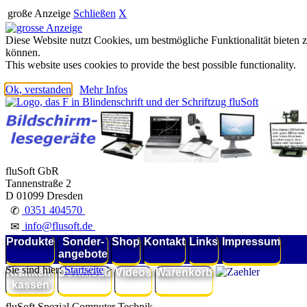
große Anzeige
Schließen
X
Diese Website nutzt Cookies, um bestmögliche Funktionalität bieten 
können.
This website uses cookies to provide the best possible functionality.
Ok, verstanden
Mehr Infos
fluSoft GbR
Tannenstraße 2
D 01099 Dresden
0351 404570
✆
info@flusoft.de
✉
Produkte
Sonder-
Shop
Kontakt
Links
Impressum
angebote
Sie sind hier:
Startseite
>
Kranken-
Download
Videos
Warenkorb
kassen
fluSoft Spezial Computer Technik