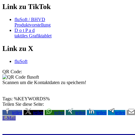
Link zu TikTok
fluSoft / BHVD
Produktvorstellung
D o t P a d
taktiles Grafiktablet
Link zu X
fluSoft
QR Code:
Scannen um die Kontaktdaten zu speichern!
Tags: %KEYWORDS%
Teilen Sie diese Seite:
teilen
teilen
teilen
teilen
teilen
teilen
E-Mail