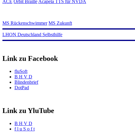
ACE
Orbit Braille
Acapela TTS für NVDA
MS Rückenschwimmer
MS Zukunft
LHON Deutschland Selbsthilfe
Link zu Facebook
fluSoft
B H V D
Blindenbrief
DotPad
Link zu YluTube
B H V D
f l u S o f t