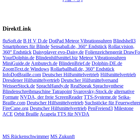
DirektLink
fluSoft.de
B H V D.de
DotPad
Meteor Vibrationsuhren
Blindshell3
Smartphones für Blinde
Sensaball.de, 360° Endstück
Rollar.vision,
360° Endstück
Daisyplayer evo-Daisy.de
Folienzeichengerät DrawF
YourDolphin.de
Blindenhilfsmittel.biz
Meteor Vibrationsuhren
MiniGuide.de
Ambutech.de
BlindenBrief.de
Dolphin-DE.de
ZoomText.de Windows
Rollarballball.de, 360° Endstück
InfoDotBraille.com
Deutscher Hilfsmittelvertrieb
Hilfsmittelvertrieb
Dresdener Hilfsmittelvertrieb
Deutscher Hilfsmittelversand
WeisserStock.de
SprachHandy.de
RealSpeak Sprachsynthese
Blindenschreibmaschine Tatrapoint
Svarovsky-Stock.de
alternative
Formate
NVDA, der freie ScreenReader
TTS-Systeme.de
Seika-
Braille.com
Deutscher Hilfsmittelvertrieb
Suchstöcke für Feuerwehre
FireCane.org
Deutscher Hilfsmittelvertrieb
PenFreiend3
Milestone
ACE
Orbit Braille
Acapela TTS für NVDA
MS Rückenschwimmer
MS Zukunft