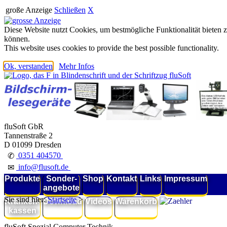
große Anzeige
Schließen
X
Diese Website nutzt Cookies, um bestmögliche Funktionalität bieten 
können.
This website uses cookies to provide the best possible functionality.
Ok, verstanden
Mehr Infos
fluSoft GbR
Tannenstraße 2
D 01099 Dresden
0351 404570
✆
info@flusoft.de
✉
Produkte
Sonder-
Shop
Kontakt
Links
Impressum
angebote
Sie sind hier:
Startseite
>
Kranken-
Download
Videos
Warenkorb
kassen
fluSoft Spezial Computer Technik