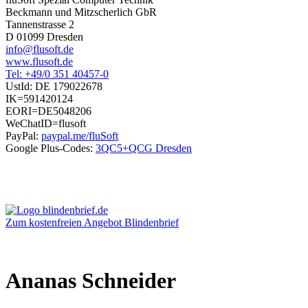
Beckmann und Mitzscherlich GbR
Tannenstrasse 2
D 01099 Dresden
info@flusoft.de
www.flusoft.de
Tel: +49/0 351 40457-0
UstId:
DE 179022678
IK=591420124
EORI=DE5048206
WeChatID=flusoft
PayPal:
paypal.me/fluSoft
Google Plus-Codes:
3QC5+QCG Dresden
Zum kostenfreien Angebot Blindenbrief
Ananas Schneider