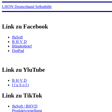
LHON Deutschland Selbsthilfe
Link zu Facebook
fluSoft
B H V D
Blindenbrief
DotPad
Link zu YluTube
B H V D
f l u S o f t
Link zu TikTok
fluSoft / BHVD
Produktvorstellung