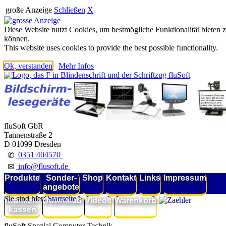
große Anzeige
Schließen
X
Diese Website nutzt Cookies, um bestmögliche Funktionalität bieten 
können.
This website uses cookies to provide the best possible functionality.
Ok, verstanden
Mehr Infos
fluSoft GbR
Tannenstraße 2
D 01099 Dresden
0351 404570
✆
info@flusoft.de
✉
Produkte
Sonder-
Shop
Kontakt
Links
Impressum
angebote
Sie sind hier:
Startseite
>
Kranken-
Download
Videos
Warenkorb
kassen
fluSoft Spezial Computer Technik