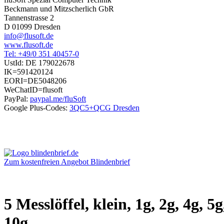
Beckmann und Mitzscherlich GbR
Tannenstrasse 2
D 01099 Dresden
info@flusoft.de
www.flusoft.de
Tel: +49/0 351 40457-0
UstId:
DE 179022678
IK=591420124
EORI=DE5048206
WeChatID=flusoft
PayPal:
paypal.me/fluSoft
Google Plus-Codes:
3QC5+QCG Dresden
Zum kostenfreien Angebot Blindenbrief
5 Messlöffel, klein, 1g, 2g, 4g, 5g
10g,