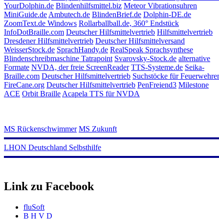
YourDolphin.de
Blindenhilfsmittel.biz
Meteor Vibrationsuhren
MiniGuide.de
Ambutech.de
BlindenBrief.de
Dolphin-DE.de
ZoomText.de Windows
Rollarballball.de, 360° Endstück
InfoDotBraille.com
Deutscher Hilfsmittelvertrieb
Hilfsmittelvertrieb
Dresdener Hilfsmittelvertrieb
Deutscher Hilfsmittelversand
WeisserStock.de
SprachHandy.de
RealSpeak Sprachsynthese
Blindenschreibmaschine Tatrapoint
Svarovsky-Stock.de
alternative
Formate
NVDA, der freie ScreenReader
TTS-Systeme.de
Seika-
Braille.com
Deutscher Hilfsmittelvertrieb
Suchstöcke für Feuerwehre
FireCane.org
Deutscher Hilfsmittelvertrieb
PenFreiend3
Milestone
ACE
Orbit Braille
Acapela TTS für NVDA
MS Rückenschwimmer
MS Zukunft
LHON Deutschland Selbsthilfe
Link zu Facebook
fluSoft
B H V D