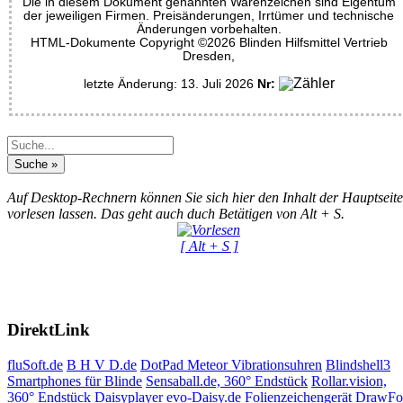
Die in diesem Dokument genannten Warenzeichen sind Eigentum
der jeweiligen Firmen. Preisänderungen, Irrtümer und technische
Änderungen vorbehalten.
HTML-Dokumente Copyright ©2026 Blinden Hilfsmittel Vertrieb
Dresden,
letzte Änderung: 13. Juli 2026
Nr:
Auf Desktop-Rechnern können Sie sich hier den Inhalt der Hauptseite
vorlesen lassen. Das geht auch duch Betätigen von Alt + S.
[ Alt + S ]
DirektLink
fluSoft.de
B H V D.de
DotPad
Meteor Vibrationsuhren
Blindshell3
Smartphones für Blinde
Sensaball.de, 360° Endstück
Rollar.vision,
360° Endstück
Daisyplayer evo-Daisy.de
Folienzeichengerät DrawF