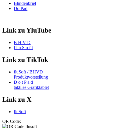
Blindenbrief
DotPad
Link zu YluTube
B H V D
f l u S o f t
Link zu TikTok
fluSoft / BHVD
Produktvorstellung
D o t P a d
taktiles Grafiktablet
Link zu X
fluSoft
QR Code: