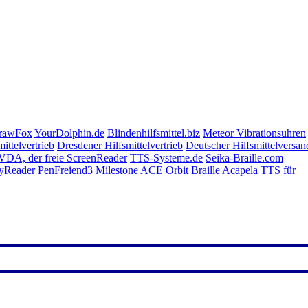
DrawFox
YourDolphin.de
Blindenhilfsmittel.biz
Meteor Vibrationsuhren
mittelvertrieb
Dresdener Hilfsmittelvertrieb
Deutscher Hilfsmittelversan
DA, der freie ScreenReader
TTS-Systeme.de
Seika-Braille.com
yReader
PenFreiend3
Milestone ACE
Orbit Braille
Acapela TTS für