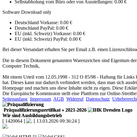
Selbstabholung vom Büro oder von Ausstellungen: 0.00 €
Software Download only
Deutschland Vorkasse: 0.00 €
Deutschland PayPal: 0.00 €
EU (inkl. Schweiz) Vorkasse: 0.00 €
EU (inkl. Schweiz) PayPal: 0.00 €
Bei dieser Versandart erhalten Sie per Email z.B. einen Lizenzschlüss
Die in diesem Dokument genannten Warenzeichen sind Eigentum der 
Computer Technik
,
Mit einem Urteil vom 12.05.1998 - 312 O 85/98 - Haftung für Links h
hat. Dieses kann nur dadurch verhindert werden, dass man sich ausdrück
Homepage und machen uns diese Inhalte nicht zu eigen. Diese Erkläru
Die Europäische Kommission stellt eine Plattform zur Online-Streitbe
Seitenanfang
Impressum
AGB
Widerruf
Datenschutz
Urheberrech
Präqualifizierungszertifikat
» 2021-2026
Wir sind Ausbildungsbetrieb
[ 1420064 ]
[ 13.03.2026 09:36:24 ]