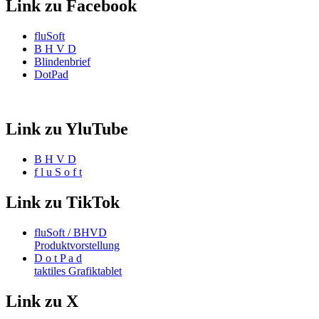
Link zu Facebook
fluSoft
B H V D
Blindenbrief
DotPad
Link zu YluTube
B H V D
f l u S o f t
Link zu TikTok
fluSoft / BHVD
Produktvorstellung
D o t P a d
taktiles Grafiktablet
Link zu X