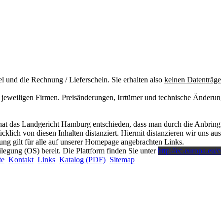
el und die Rechnung / Lieferschein. Sie erhalten also
keinen Datenträge
jeweiligen Firmen. Preisänderungen, Irrtümer und technische Änderun
at das Landgericht Hamburg entschieden, dass man durch die Anbringung
lich von diesen Inhalten distanziert. Hiermit distanzieren wir uns ausd
ng gilt für alle auf unserer Homepage angebrachten Links.
ilegung (OS) bereit. Die Plattform finden Sie unter
http://ec.europa.eu/
te
Kontakt
Links
Katalog (PDF)
Sitemap