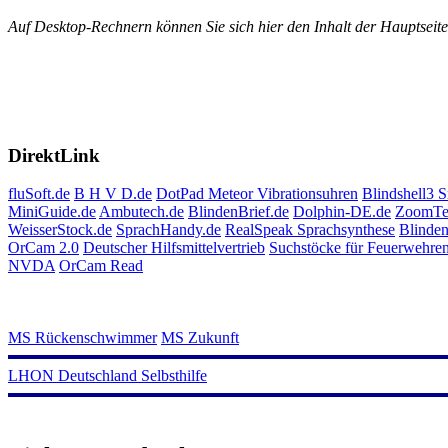
Auf Desktop-Rechnern können Sie sich hier den Inhalt der Hauptseite
DirektLink
fluSoft.de
B H V D.de
DotPad
Meteor Vibrationsuhren
Blindshell3 
MiniGuide.de
Ambutech.de
BlindenBrief.de
Dolphin-DE.de
ZoomTe
WeisserStock.de
SprachHandy.de
RealSpeak Sprachsynthese
Blinden
OrCam 2.0
Deutscher Hilfsmittelvertrieb
Suchstöcke für Feuerwehre
NVDA
OrCam Read
MS Rückenschwimmer
MS Zukunft
LHON Deutschland Selbsthilfe