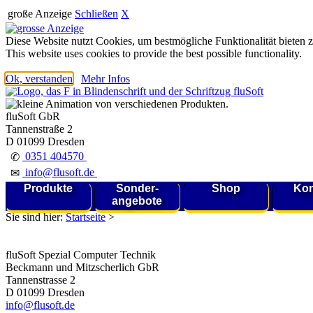
große Anzeige
Schließen
X
Diese Website nutzt Cookies, um bestmögliche Funktionalität bieten 
This website uses cookies to provide the best possible functionality.
Ok, verstanden
Mehr Infos
fluSoft GbR
Tannenstraße 2
D 01099 Dresden
0351 404570
✆
info@flusoft.de
✉
Produkte
Sonder-
Shop
Kon
angebote
Sie sind hier:
Startseite
>
fluSoft Spezial Computer Technik
Beckmann und Mitzscherlich GbR
Tannenstrasse 2
D 01099 Dresden
info@flusoft.de