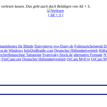
 vorlesen lassen. Das geht auch duch Betätigen von Alt + S.
[ Alt + S ]
Smartphones für Blinde
Daisyplayer evo-Daisy.de
Folienzeichengerät 
xt.de Windows
InfoDotBraille.com
Deutscher Hilfsmittelvertrieb
Hilfs
schreibmaschine Tatrapoint
Svarovsky-Stock.de
alternative Formate
NV
n
FireCane.org
Deutscher Hilfsmittelvertrieb
OrCam MyEye
OrCam M