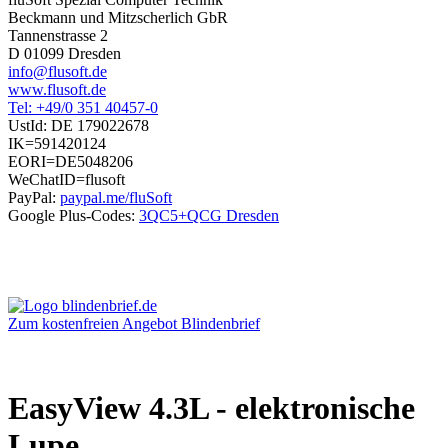
Beckmann und Mitzscherlich GbR
Tannenstrasse 2
D 01099 Dresden
info@flusoft.de
www.flusoft.de
Tel: +49/0 351 40457-0
UstId:
DE 179022678
IK=591420124
EORI=DE5048206
WeChatID=flusoft
PayPal:
paypal.me/fluSoft
Google Plus-Codes:
3QC5+QCG Dresden
Zum kostenfreien Angebot Blindenbrief
EasyView 4.3L - elektronische
Lupe