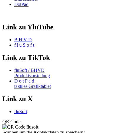
DotPad
Link zu YluTube
B H V D
f l u S o f t
Link zu TikTok
fluSoft / BHVD
Produktvorstellung
D o t P a d
taktiles Grafiktablet
Link zu X
fluSoft
QR Code:
Scannen um die Kontaktdaten zu speichern!