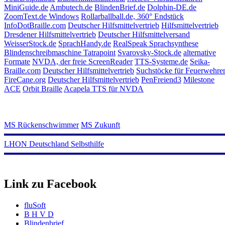
MiniGuide.de
Ambutech.de
BlindenBrief.de
Dolphin-DE.de
ZoomText.de Windows
Rollarballball.de, 360° Endstück
InfoDotBraille.com
Deutscher Hilfsmittelvertrieb
Hilfsmittelvertrieb
Dresdener Hilfsmittelvertrieb
Deutscher Hilfsmittelversand
WeisserStock.de
SprachHandy.de
RealSpeak Sprachsynthese
Blindenschreibmaschine Tatrapoint
Svarovsky-Stock.de
alternative
Formate
NVDA, der freie ScreenReader
TTS-Systeme.de
Seika-
Braille.com
Deutscher Hilfsmittelvertrieb
Suchstöcke für Feuerwehre
FireCane.org
Deutscher Hilfsmittelvertrieb
PenFreiend3
Milestone
ACE
Orbit Braille
Acapela TTS für NVDA
MS Rückenschwimmer
MS Zukunft
LHON Deutschland Selbsthilfe
Link zu Facebook
fluSoft
B H V D
Blindenbrief