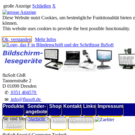
große Anzeige
Schließen
X
Diese Website nutzt Cookies, um bestmögliche Funktionalität bieten 
können.
This website uses cookies to provide the best possible functionality.
Ok, verstanden
Mehr Infos
fluSoft GbR
Tannenstraße 2
D 01099 Dresden
0351 404570
✆
info@flusoft.de
✉
Produkte
Sonder-
Shop
Kontakt
Links
Impressum
angebote
Sie sind hier:
Startseite
>
Kranken-
Download
Videos
Warenkorb
kassen
fluSoft Spezial Computer Technik