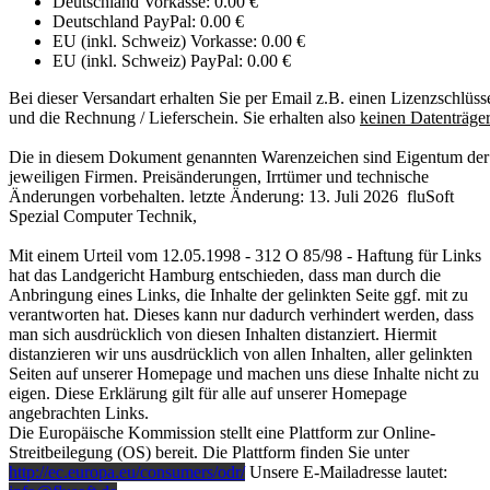
Deutschland Vorkasse: 0.00 €
Deutschland PayPal: 0.00 €
EU (inkl. Schweiz) Vorkasse: 0.00 €
EU (inkl. Schweiz) PayPal: 0.00 €
Bei dieser Versandart erhalten Sie per Email z.B. einen Lizenzschlüss
und die Rechnung / Lieferschein. Sie erhalten also
keinen Datenträger
Die in diesem Dokument genannten Warenzeichen sind Eigentum der
jeweiligen Firmen. Preisänderungen, Irrtümer und technische
Änderungen vorbehalten. letzte Änderung: 13. Juli 2026
fluSoft
Spezial Computer Technik
,
Mit einem Urteil vom 12.05.1998 - 312 O 85/98 - Haftung für Links
hat das Landgericht Hamburg entschieden, dass man durch die
Anbringung eines Links, die Inhalte der gelinkten Seite ggf. mit zu
verantworten hat. Dieses kann nur dadurch verhindert werden, dass
man sich ausdrücklich von diesen Inhalten distanziert. Hiermit
distanzieren wir uns ausdrücklich von allen Inhalten, aller gelinkten
Seiten auf unserer Homepage und machen uns diese Inhalte nicht zu
eigen. Diese Erklärung gilt für alle auf unserer Homepage
angebrachten Links.
Die Europäische Kommission stellt eine Plattform zur Online-
Streitbeilegung (OS) bereit. Die Plattform finden Sie unter
http://ec.europa.eu/consumers/odr/
Unsere E-Mailadresse lautet: