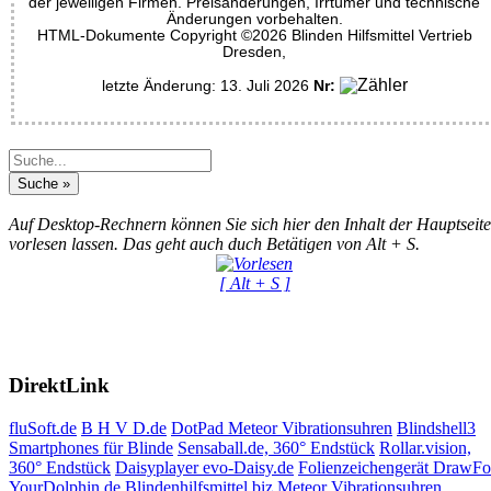
der jeweiligen Firmen. Preisänderungen, Irrtümer und technische
Änderungen vorbehalten.
HTML-Dokumente Copyright ©2026 Blinden Hilfsmittel Vertrieb
Dresden,
letzte Änderung: 13. Juli 2026
Nr:
Auf Desktop-Rechnern können Sie sich hier den Inhalt der Hauptseite
vorlesen lassen. Das geht auch duch Betätigen von Alt + S.
[ Alt + S ]
DirektLink
fluSoft.de
B H V D.de
DotPad
Meteor Vibrationsuhren
Blindshell3
Smartphones für Blinde
Sensaball.de, 360° Endstück
Rollar.vision,
360° Endstück
Daisyplayer evo-Daisy.de
Folienzeichengerät DrawF
YourDolphin.de
Blindenhilfsmittel.biz
Meteor Vibrationsuhren