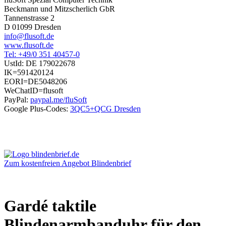
Beckmann und Mitzscherlich GbR
Tannenstrasse 2
D 01099 Dresden
info@flusoft.de
www.flusoft.de
Tel: +49/0 351 40457-0
UstId:
DE 179022678
IK=591420124
EORI=DE5048206
WeChatID=flusoft
PayPal:
paypal.me/fluSoft
Google Plus-Codes:
3QC5+QCG Dresden
Zum kostenfreien Angebot Blindenbrief
Gardé taktile
Blindenarmbanduhr für den