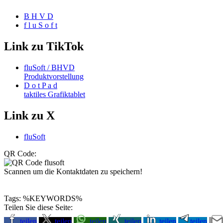
B H V D
f l u S o f t
Link zu TikTok
fluSoft / BHVD
Produktvorstellung
D o t P a d
taktiles Grafiktablet
Link zu X
fluSoft
QR Code:
Scannen um die Kontaktdaten zu speichern!
Tags: %KEYWORDS%
Teilen Sie diese Seite:
teilen
teilen
teilen
teilen
teilen
teilen