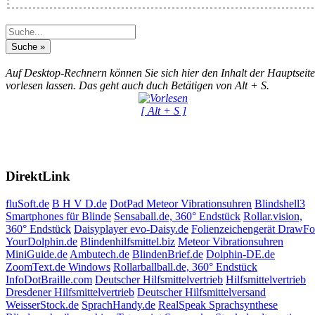
Auf Desktop-Rechnern können Sie sich hier den Inhalt der Hauptseite
vorlesen lassen. Das geht auch duch Betätigen von Alt + S.
[ Alt + S ]
DirektLink
fluSoft.de
B H V D.de
DotPad
Meteor Vibrationsuhren
Blindshell3
Smartphones für Blinde
Sensaball.de, 360° Endstück
Rollar.vision,
360° Endstück
Daisyplayer evo-Daisy.de
Folienzeichengerät DrawF
YourDolphin.de
Blindenhilfsmittel.biz
Meteor Vibrationsuhren
MiniGuide.de
Ambutech.de
BlindenBrief.de
Dolphin-DE.de
ZoomText.de Windows
Rollarballball.de, 360° Endstück
InfoDotBraille.com
Deutscher Hilfsmittelvertrieb
Hilfsmittelvertrieb
Dresdener Hilfsmittelvertrieb
Deutscher Hilfsmittelversand
WeisserStock.de
SprachHandy.de
RealSpeak Sprachsynthese