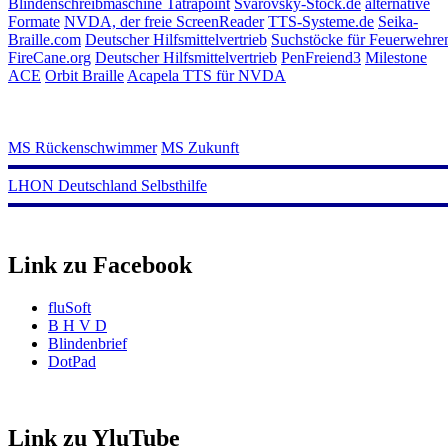
Blindenschreibmaschine Tatrapoint
Svarovsky-Stock.de
alternative
Formate
NVDA, der freie ScreenReader
TTS-Systeme.de
Seika-
Braille.com
Deutscher Hilfsmittelvertrieb
Suchstöcke für Feuerwehre
FireCane.org
Deutscher Hilfsmittelvertrieb
PenFreiend3
Milestone
ACE
Orbit Braille
Acapela TTS für NVDA
MS Rückenschwimmer
MS Zukunft
LHON Deutschland Selbsthilfe
Link zu Facebook
fluSoft
B H V D
Blindenbrief
DotPad
Link zu YluTube