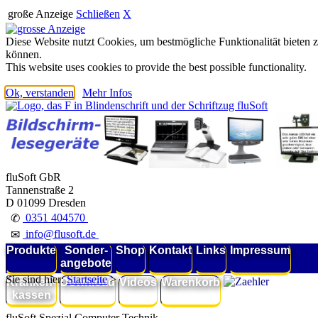
große Anzeige
Schließen
X
Diese Website nutzt Cookies, um bestmögliche Funktionalität bieten 
können.
This website uses cookies to provide the best possible functionality.
Ok, verstanden
Mehr Infos
fluSoft GbR
Tannenstraße 2
D 01099 Dresden
0351 404570
✆
info@flusoft.de
✉
Produkte
Sonder-
Shop
Kontakt
Links
Impressum
angebote
Sie sind hier:
Startseite
>
Kranken-
Download
Videos
Warenkorb
kassen
fluSoft Spezial Computer Technik