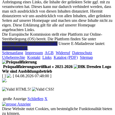
Anbringung eines Links, die Inhalte der gelinkten Seite ggf. mit zu
verantworten hat. Dieses kann nur dadurch verhindert werden, dass
man sich ausdrücklich von diesen Inhalten distanziert. Hiermit
distanzieren wir uns ausdrücklich von allen Inhalten, aller gelinkten
Seiten auf unserer Homepage und machen uns diese Inhalte nicht zu
eigen. Diese Erklärung gilt für alle auf unserer Homepage
angebrachten Links.
Die Europäische Kommission stellt eine Plattform zur Online-
Streitbeilegung (OS) bereit. Die Plattform finden Sie unter
http://ec.europa.eu/consumers/odr/
Unsere E-Mailadresse lautet:
info@flusoft.de
.
Seitenanfang
Impressum
AGB
Widerruf
Datenschutz
Urheberrechte
Kontakt
Links
Katalog (PDF)
Sitemap
Präqualifizierungszertifikat
» 2021-2026
Wir sind Ausbildungsbetrieb
[
]
[ 04.08.2026 07:48:00 ]
große Anzeige
Schließen
X
Diese Website nutzt Cookies, um bestmögliche Funktionalität bieten
zu können.