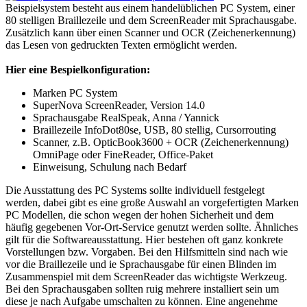
Beispielsystem besteht aus einem handelüblichen PC System, einer
80 stelligen Braillezeile und dem ScreenReader mit Sprachausgabe.
Zusätzlich kann über einen Scanner und OCR (Zeichenerkennung)
das Lesen von gedruckten Texten ermöglicht werden.
Hier eine Bespielkonfiguration:
Marken PC System
SuperNova ScreenReader, Version 14.0
Sprachausgabe RealSpeak, Anna / Yannick
Braillezeile InfoDot80se, USB, 80 stellig, Cursorrouting
Scanner, z.B. OpticBook3600 + OCR (Zeichenerkennung)
OmniPage oder FineReader, Office-Paket
Einweisung, Schulung nach Bedarf
Die Ausstattung des PC Systems sollte individuell festgelegt
werden, dabei gibt es eine große Auswahl an vorgefertigten Marken
PC Modellen, die schon wegen der hohen Sicherheit und dem
häufig gegebenen Vor-Ort-Service genutzt werden sollte. Ähnliches
gilt für die Softwareausstattung. Hier bestehen oft ganz konkrete
Vorstellungen bzw. Vorgaben. Bei den Hilfsmitteln sind nach wie
vor die Braillezeile und ie Sprachausgabe für einen Blinden im
Zusammenspiel mit dem ScreenReader das wichtigste Werkzeug.
Bei den Sprachausgaben sollten ruig mehrere installiert sein um
diese je nach Aufgabe umschalten zu können. Eine angenehme