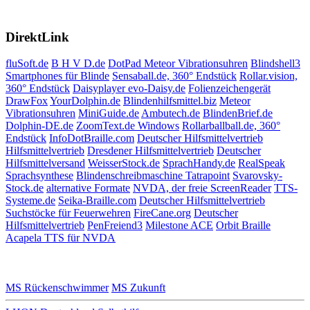
DirektLink
fluSoft.de
B H V D.de
DotPad
Meteor Vibrationsuhren
Blindshell3
Smartphones für Blinde
Sensaball.de, 360° Endstück
Rollar.vision,
360° Endstück
Daisyplayer evo-Daisy.de
Folienzeichengerät
DrawFox
YourDolphin.de
Blindenhilfsmittel.biz
Meteor
Vibrationsuhren
MiniGuide.de
Ambutech.de
BlindenBrief.de
Dolphin-DE.de
ZoomText.de Windows
Rollarballball.de, 360°
Endstück
InfoDotBraille.com
Deutscher Hilfsmittelvertrieb
Hilfsmittelvertrieb
Dresdener Hilfsmittelvertrieb
Deutscher
Hilfsmittelversand
WeisserStock.de
SprachHandy.de
RealSpeak
Sprachsynthese
Blindenschreibmaschine Tatrapoint
Svarovsky-
Stock.de
alternative Formate
NVDA, der freie ScreenReader
TTS-
Systeme.de
Seika-Braille.com
Deutscher Hilfsmittelvertrieb
Suchstöcke für Feuerwehren
FireCane.org
Deutscher
Hilfsmittelvertrieb
PenFreiend3
Milestone ACE
Orbit Braille
Acapela TTS für NVDA
MS Rückenschwimmer
MS Zukunft