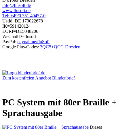
D 01099 Dresden
info@flusoft.de
www.flusoft.de
Tel: +49/0 351 40457-0
UstId:
DE 179022678
IK=591420124
EORI=DE5048206
WeChatID=flusoft
PayPal:
paypal.me/fluSoft
Google Plus-Codes:
3QC5+QCG Dresden
Zum kostenfreien Angebot Blindenbrief
PC System mit 80er Braille +
Sprachausgabe
Dieses