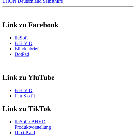
LHON Deutschland Selbsthilfe
Link zu Facebook
fluSoft
B H V D
Blindenbrief
DotPad
Link zu YluTube
B H V D
f l u S o f t
Link zu TikTok
fluSoft / BHVD
Produktvorstellung
D o t P a d