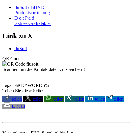
fluSoft / BHVD
Produktvorstellung
D o t P a d
taktiles Grafiktablet
Link zu X
fluSoft
QR Code:
Scannen um die Kontaktdaten zu speichern!
Tags: %KEYWORDS%
Teilen Sie diese Seite:
teilen
teilen
teilen
teilen
teilen
teilen
E-Mail
Versandkosten DHL Standard bis 5kg