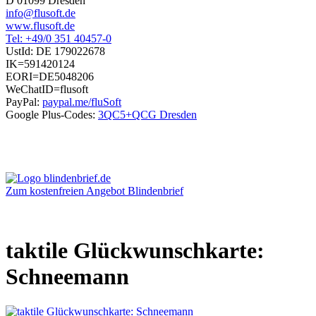
D 01099 Dresden
info@flusoft.de
www.flusoft.de
Tel: +49/0 351 40457-0
UstId:
DE 179022678
IK=591420124
EORI=DE5048206
WeChatID=flusoft
PayPal:
paypal.me/fluSoft
Google Plus-Codes:
3QC5+QCG Dresden
Zum kostenfreien Angebot Blindenbrief
taktile Glückwunschkarte:
Schneemann