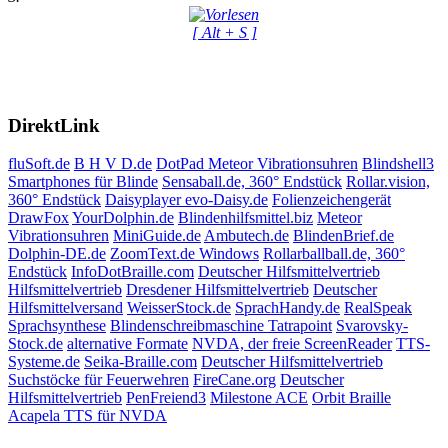
[ Alt + S ]
DirektLink
fluSoft.de
B H V D.de
DotPad
Meteor Vibrationsuhren
Blindshell3
Smartphones für Blinde
Sensaball.de, 360° Endstück
Rollar.vision,
360° Endstück
Daisyplayer evo-Daisy.de
Folienzeichengerät
DrawFox
YourDolphin.de
Blindenhilfsmittel.biz
Meteor
Vibrationsuhren
MiniGuide.de
Ambutech.de
BlindenBrief.de
Dolphin-DE.de
ZoomText.de Windows
Rollarballball.de, 360°
Endstück
InfoDotBraille.com
Deutscher Hilfsmittelvertrieb
Hilfsmittelvertrieb
Dresdener Hilfsmittelvertrieb
Deutscher
Hilfsmittelversand
WeisserStock.de
SprachHandy.de
RealSpeak
Sprachsynthese
Blindenschreibmaschine Tatrapoint
Svarovsky-
Stock.de
alternative Formate
NVDA, der freie ScreenReader
TTS-
Systeme.de
Seika-Braille.com
Deutscher Hilfsmittelvertrieb
Suchstöcke für Feuerwehren
FireCane.org
Deutscher
Hilfsmittelvertrieb
PenFreiend3
Milestone ACE
Orbit Braille
Acapela TTS für NVDA