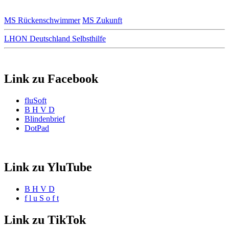
MS Rückenschwimmer
MS Zukunft
LHON Deutschland Selbsthilfe
Link zu Facebook
fluSoft
B H V D
Blindenbrief
DotPad
Link zu YluTube
B H V D
f l u S o f t
Link zu TikTok