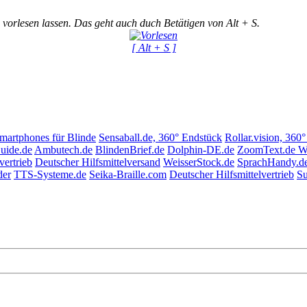
 vorlesen lassen. Das geht auch duch Betätigen von Alt + S.
[ Alt + S ]
Smartphones für Blinde
Sensaball.de, 360° Endstück
Rollar.vision, 360
uide.de
Ambutech.de
BlindenBrief.de
Dolphin-DE.de
ZoomText.de W
vertrieb
Deutscher Hilfsmittelversand
WeisserStock.de
SprachHandy.d
der
TTS-Systeme.de
Seika-Braille.com
Deutscher Hilfsmittelvertrieb
Su