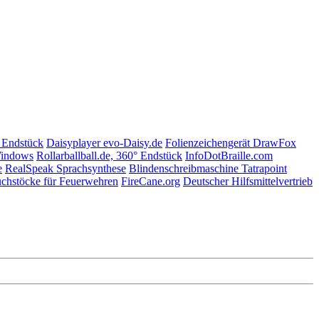
° Endstück
Daisyplayer evo-Daisy.de
Folienzeichengerät DrawFox
indows
Rollarballball.de, 360° Endstück
InfoDotBraille.com
e
RealSpeak Sprachsynthese
Blindenschreibmaschine Tatrapoint
chstöcke für Feuerwehren
FireCane.org
Deutscher Hilfsmittelvertrieb