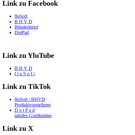
Link zu Facebook
fluSoft
B H V D
Blindenbrief
DotPad
Link zu YluTube
B H V D
f l u S o f t
Link zu TikTok
fluSoft / BHVD
Produktvorstellung
D o t P a d
taktiles Grafiktablet
Link zu X