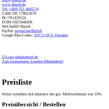
info@flusoft.de
www.flusoft.de
Tel: +49/0 351 40457-0
UstId:
DE 179022678
IK=591420124
EORI=DE5048206
WeChatID=flusoft
PayPal:
paypal.me/fluSoft
Google Plus-Codes:
3QC5+QCG Dresden
Zum kostenfreien Angebot Blindenbrief
Preisliste
Preise verstehen sich inklusive der ges. Mehrwertsteuer von 19%
Preisübersicht / Bestellen