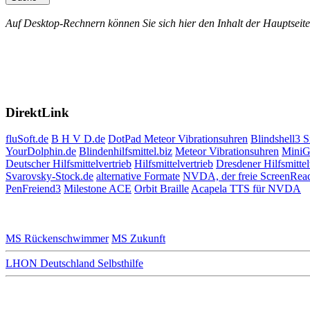
Auf Desktop-Rechnern können Sie sich hier den Inhalt der Hauptseite
DirektLink
fluSoft.de
B H V D.de
DotPad
Meteor Vibrationsuhren
Blindshell3 
YourDolphin.de
Blindenhilfsmittel.biz
Meteor Vibrationsuhren
MiniG
Deutscher Hilfsmittelvertrieb
Hilfsmittelvertrieb
Dresdener Hilfsmittel
Svarovsky-Stock.de
alternative Formate
NVDA, der freie ScreenRea
PenFreiend3
Milestone ACE
Orbit Braille
Acapela TTS für NVDA
MS Rückenschwimmer
MS Zukunft
LHON Deutschland Selbsthilfe